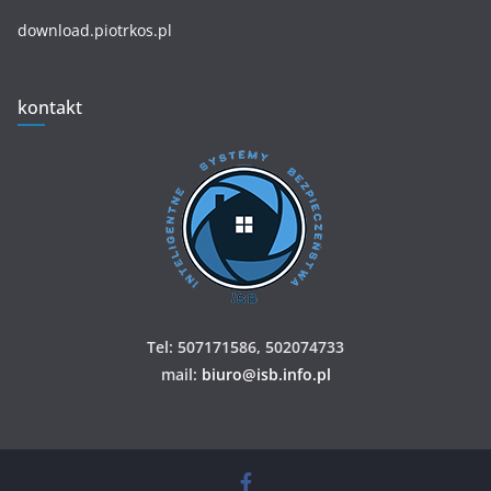
download.piotrkos.pl
kontakt
Tel: 507171586, 502074733
mail:
biuro@isb.info.pl